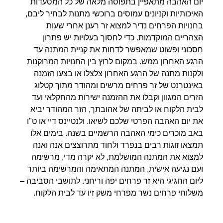
יום האהבה מתאפיין בתפוסה מלאה של כל המסעדות
האיכותיות וקניונים עמוסים ברוכשי מתנות לבחיר ליבם,
בחנויות הפרחים נדיר למצוא זר רענן אחרי שעות
הצהריים המוקדמות. כדי לחסוך בעלויות יש פתרון
חסכוני ופשוט שמאפשר לדחות את קניית המתנה עד
הרגע האחרון ממש. במקום לרוץ בין החנויות המרוקנות
ולקנות מתנה של הרגע האחרון צלצלו או בצעו הזמנה
באינטרנט של זר פרחים מרשים ומהודר מתוך קטלוג
הזרים המגוון וקבלו את ההזמנה ישירות מהחקלאי ועד
לבית הלקוח או לביתה של אהובתך, הזר המהודר יביא
את יום האהבה הפרטי שלכם לשיאו. ולנטיינס דיי או ט"ו
באב מוכרים כימי האהבה הרשמיים בשנה. בימים אלו
תמצאו זוגות רבים בנפרד ולחוד מתרוצצים אנה ואנה
למצוא את המתנה המושלמת, לא יקרה מדי, מרשימה
ועם נגיעה אישית, המתנה המתאימה והמרשימה ביותר
ליום החגיגי היא זר פרחים יפה וריחני. לתושבי הסביבה –
משלוחי פרחים נשר מפרחי משק זיו עד לבית הלקוח.