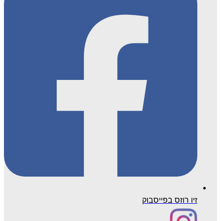
זיו רוזס בפייסבוק