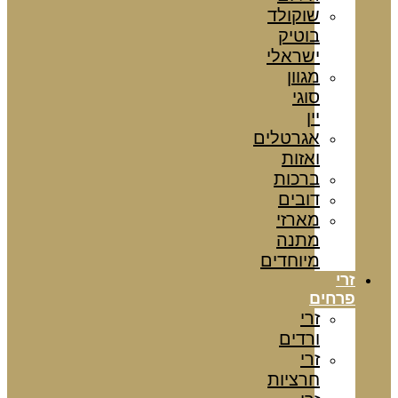
שוקולד
בוטיק
ישראלי
מגוון
סוגי
יין
אגרטלים
ואזות
ברכות
דובים
מארזי
מתנה
מיוחדים
זרי
פרחים
זרי
ורדים
זרי
חרציות