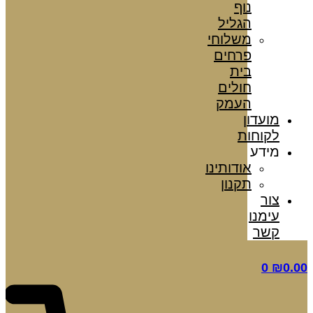
נוף
הגליל
משלוחי
פרחים
בית
חולים
העמק
מועדון
לקוחות
מידע
אודותינו
תקנון
צור
עימנו
קשר
0
₪
0.00