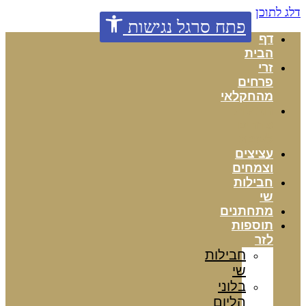
דלג לתוכן
פתח סרגל נגישות
דף
הבית
זרי
פרחים
מהחקלאי
חבילות
פרחים
לשבת
עציצים
וצמחים
חבילות
שי
מתחתנים
תוספות
לזר
חבילות
שי
בלוני
הליום