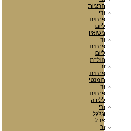
חרציות
זרי
פרחים
ליום
נישואין
זר
פרחים
ליום
הולדת
זר
פרחים
רומנטי
זר
פרחים
ללידה
זרי
וגלגלי
אבל
זר