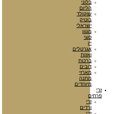
בלוני
הליום
שוקולד
בוטיק
ישראלי
מגוון
סוגי
יין
אגרטלים
ואזות
ברכות
דובים
מארזי
מתנה
מיוחדים
זרי
פרחים
זרי
ורדים
זרי