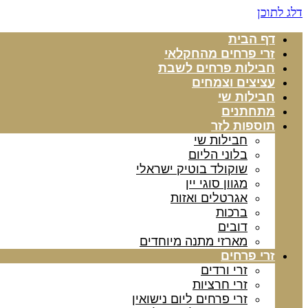
דלג לתוכן
דף הבית
זרי פרחים מהחקלאי
חבילות פרחים לשבת
עציצים וצמחים
חבילות שי
מתחתנים
תוספות לזר
חבילות שי
בלוני הליום
שוקולד בוטיק ישראלי
מגוון סוגי יין
אגרטלים ואזות
ברכות
דובים
מארזי מתנה מיוחדים
זרי פרחים
זרי ורדים
זרי חרציות
זרי פרחים ליום נישואין