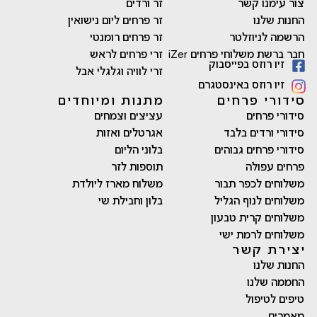
צור עימנו קשר
זר ורדים
החנות שלנו
זר פרחים ליום נישואין
הרשמה לניוזלטר
זר פרחים רומנטי
חבר ברשת משלוחי פרחים iZer
זרי פרחים לראש
זיו רוזס בפייסבוק
זרי לוויה וגלגלי אבל
זיו רוזס באינסטגרם
סידורי פרחים
מתנות ומיוחדים
סידורי פרחים
עציצים וצמחים
סידורי ורדים בלבד
אגרטלים ואזות
סידורי פרחים גבוהים
בלוני הליום
פרחים עפולה
תוספות לזר
משלוחים לכפר תבור
משלוח מארז ליולדת
משלוחים לנוף הגליל
בלון וחבילת שי
משלוחים קרית טבעון
משלוחים לרמת ישי
יצירת קשר
החנות שלנו
החממה שלנו
טיפים לטיפול