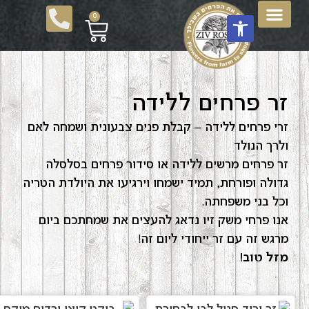
פתח סרגל נגישות
0
חבילות שי
תוספות לזר
צור עימנו קשר
חבילות פרחים לשבת
זרי פרחים
סידורי פרחים
משלוחי פרחים
מועדון לקוחות
עציצים וצמחים
זרי פרחים מהחקלאי
זר פרחים ללידה
זרי פרחים ללידה – קבלת פנים צבעונית ושמחה לאם
ולרך הנולד
זר פרחים מרשים ללידה או סידור פרחים בסלסלה
גדולה ופורחת, תמיד ישמחו וירגיעו את היולדת הטריה
וכל בני משפחתה.
אנו פרחי משק זיו נדאג להעצים את שמחתכם ביום
מרגש זה עם זר ייחודי ליום זה!
מזל טוב!