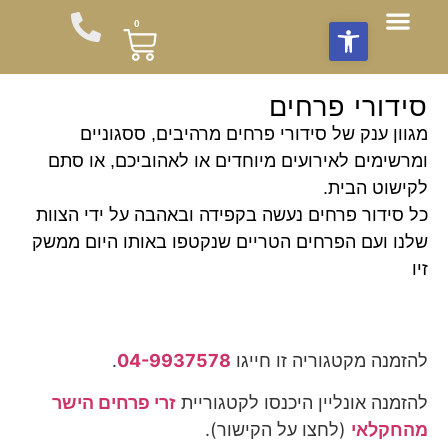
פתח סרגל נגישות
0
חבילות שי
תוספות לזר
צור עימנו קשר
חבילות פרחים לשבת
סידורי פרחים
משלוחי פרחים
מועדון לקוחות
עציצים וצמחים
זרי פרחים מהחקלאי
סידורי פרחים
מגוון ענק של סידורי פרחים מרהיבים, ססגוניים
ומרשימים לאירועים מיוחדים או לאהוביכם, או סתם
לקישוט הבית.
כל סידור פרחים נעשה בקפידה ובאהבה על ידי הצוות
שלנו ועם הפרחים הטריים שנקטפו באותו היום ממשק
זיו
להזמנה מקטגוריה זו חייגו
04-9937578
.
להזמנה אונליין היכנסו לקטגוריית
זרי פרחים הישר
מהחקלאי
(לחצו על הקישור).