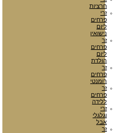
חרציות
זרי
פרחים
ליום
נישואין
זר
פרחים
ליום
הולדת
זר
פרחים
רומנטי
זר
פרחים
ללידה
זרי
וגלגלי
אבל
זר