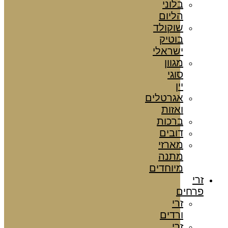
בלוני
הליום
שוקולד
בוטיק
ישראלי
מגוון
סוגי
יין
אגרטלים
ואזות
ברכות
דובים
מארזי
מתנה
מיוחדים
זרי
פרחים
זרי
ורדים
זרי