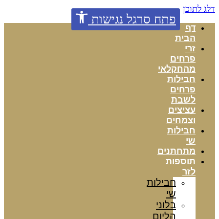
דלג לתוכן
פתח סרגל נגישות
דף
הבית
זרי
פרחים
מהחקלאי
חבילות
פרחים
לשבת
עציצים
וצמחים
חבילות
שי
מתחתנים
תוספות
לזר
חבילות
שי
בלוני
הליום