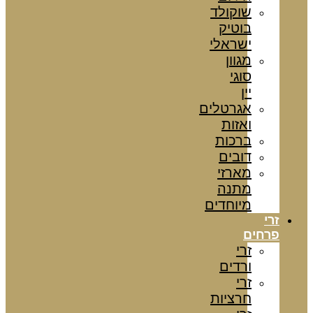
שוקולד
בוטיק
ישראלי
מגוון
סוגי
יין
אגרטלים
ואזות
ברכות
דובים
מארזי
מתנה
מיוחדים
זרי
פרחים
זרי
ורדים
זרי
חרציות