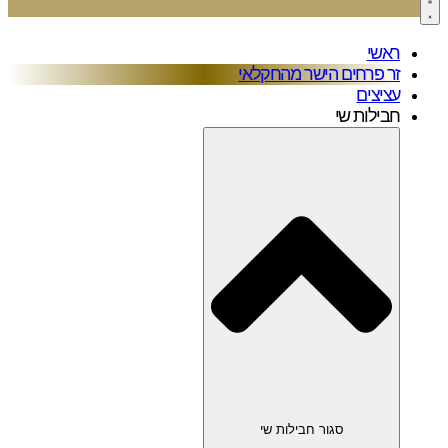
ראשי
זר פרחים הישר מהחקלאי
עציצים
חבילות שי
סגור חבילות שי