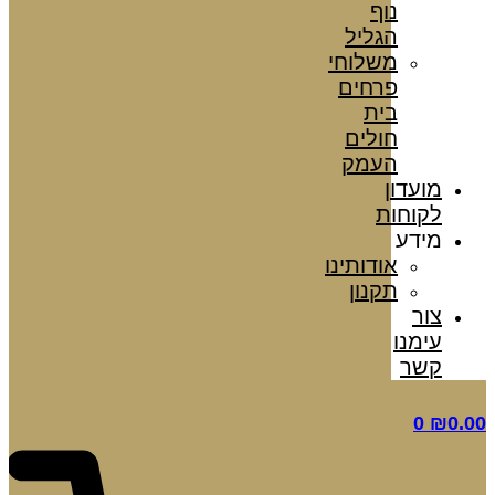
נוף
הגליל
משלוחי
פרחים
בית
חולים
העמק
מועדון
לקוחות
מידע
אודותינו
תקנון
צור
עימנו
קשר
0
₪
0.00