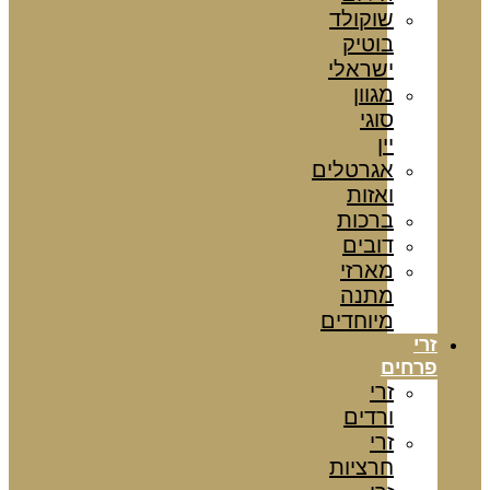
שוקולד
בוטיק
ישראלי
מגוון
סוגי
יין
אגרטלים
ואזות
ברכות
דובים
מארזי
מתנה
מיוחדים
זרי
פרחים
זרי
ורדים
זרי
חרציות