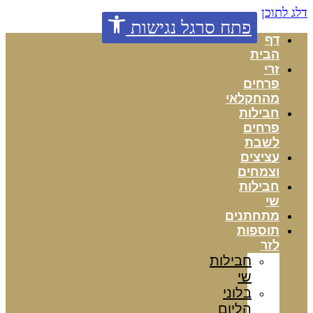
דלג לתוכן
פתח סרגל נגישות
דף
הבית
זרי
פרחים
מהחקלאי
חבילות
פרחים
לשבת
עציצים
וצמחים
חבילות
שי
מתחתנים
תוספות
לזר
חבילות
שי
בלוני
הליום