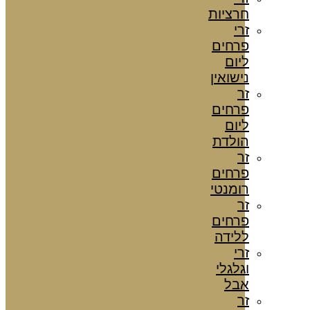
חרציות
זרי
פרחים
ליום
נישואין
זר
פרחים
ליום
הולדת
זר
פרחים
רומנטי
זר
פרחים
ללידה
זרי
וגלגלי
אבל
זר