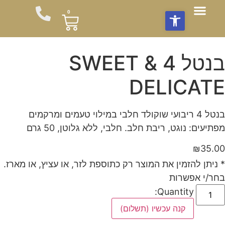
פתח סרגל נגישות
0
חבילות שי
תוספות לזר
צור עימנו קשר
חבילות פרחים לשבת
סידורי פרחים
משלוחי פרחים
מועדון לקוחות
עציצים וצמחים
זרי פרחים מהחקלאי
בנטל 4 SWEET &
DELICATE
בנטל 4 ריבועי שוקולד חלבי במילוי טעמים ומרקמים
מפתיעים: נוגט, ריבת חלב. חלבי, ללא גלוטן, 50 גרם
₪
35.00
* ניתן להזמין את המוצר רק כתוספת לזר, או עציץ, או מארז.
בחר/י אפשרות
Quantity:
קנה עכשיו (תשלום)