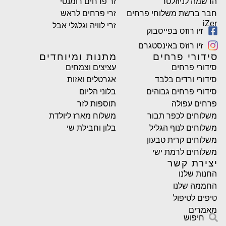
הרשמה לניוזלטר
זר פרחים רומנטי
חבר ברשת משלוחי פרחים
זרי פרחים לראש
iZer
זרי לוויה וגלגלי אבל
זיו רוזס בפייסבוק
זיו רוזס באינסטגרם
סידורי פרחים
מתנות ומיוחדים
סידורי פרחים
עציצים וצמחים
סידורי ורדים בלבד
אגרטלים ואזות
סידורי פרחים גבוהים
בלוני הליום
פרחים עפולה
תוספות לזר
משלוחים לכפר תבור
משלוח מארז ליולדת
משלוחים לנוף הגליל
בלון וחבילת שי
משלוחים קרית טבעון
משלוחים לרמת ישי
יצירת קשר
החנות שלנו
החממה שלנו
טיפים לטיפול
מאמרים
חיפוש