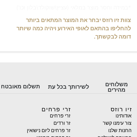
*במידה וחסר מוצר במלאי (עציץ\שוקולד\בלון וכו')
צוות זיו רוזס יבחר את המוצר המתאים ביותר
להחליפו בהתאם לאופי האירוע ויהיה כמה שיותר
דומה לבקשתך.
משלוחים
תשלום מאובטח
לשירותך בכל עת
מהירים
זיו רוזס
זרי פרחים
אודותינו
זרי פרחים
צור עימנו קשר
זר ורדים
החנות שלנו
זר פרחים ליום נישואין