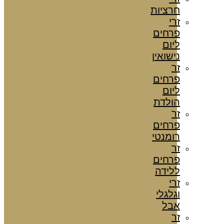
חרציות
זרי
פרחים
ליום
נישואין
זר
פרחים
ליום
הולדת
זר
פרחים
רומנטי
זר
פרחים
ללידה
זרי
וגלגלי
אבל
זר