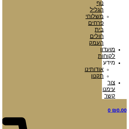
נוף
הגליל
משלוחי
פרחים
בית
חולים
העמק
מועדון
לקוחות
מידע
אודותינו
תקנון
צור
עימנו
קשר
0
₪
0.00