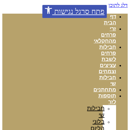
דלג לתוכן
פתח סרגל נגישות
דף
הבית
זרי
פרחים
מהחקלאי
חבילות
פרחים
לשבת
עציצים
וצמחים
חבילות
שי
מתחתנים
תוספות
לזר
חבילות
שי
בלוני
הליום