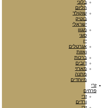
בלוני
הליום
שוקולד
בוטיק
ישראלי
מגוון
סוגי
יין
אגרטלים
ואזות
ברכות
דובים
מארזי
מתנה
מיוחדים
זרי
פרחים
זרי
ורדים
זרי