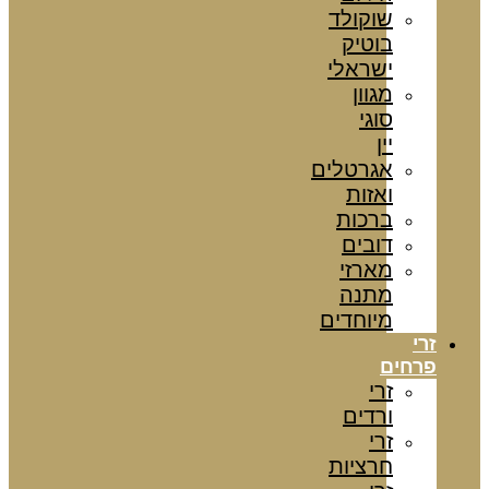
שוקולד
בוטיק
ישראלי
מגוון
סוגי
יין
אגרטלים
ואזות
ברכות
דובים
מארזי
מתנה
מיוחדים
זרי
פרחים
זרי
ורדים
זרי
חרציות