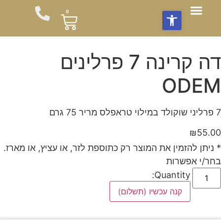
פתח סרגל נגישות
0
חבילות שי
תוספות לזר
צור עימנו קשר
חבילות פרחים לשבת
סידורי פרחים
משלוחי פרחים
מועדון לקוחות
עציצים וצמחים
זרי פרחים מהחקלאי
דה קרינה 7 פרלינים
ODEM
7 פרליני שוקולד במילוי טראפלס מריר 75 גרם
₪
55.00
* ניתן להזמין את המוצר רק כתוספת לזר, או עציץ, או מארז.
בחר/י אפשרות
Quantity:
קנה עכשיו (תשלום)