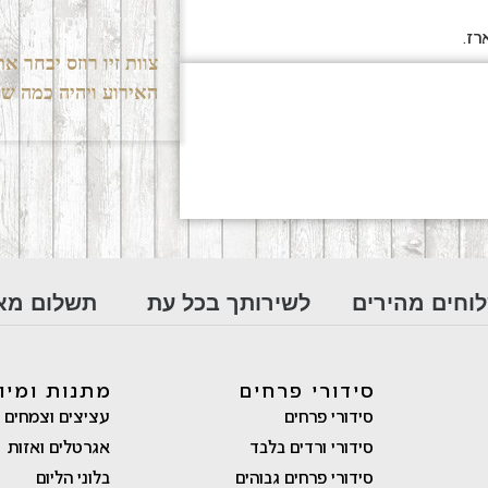
*במידה וחסר מוצר במ
רז.
צוות זיו רוזס יבחר 
האירוע ויהיה כמה ש
וחים מהירים
לשירותך בכל עת
תשלום מא
סידורי פרחים
מתנות ומיו
סידורי פרחים
עציצים וצמחים
סידורי ורדים בלבד
אגרטלים ואזות
סידורי פרחים גבוהים
בלוני הליום