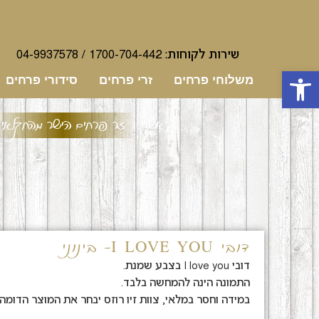
שירות לקוחות:
1700-704-442
/
04-9937578
פתח סרגל נגישות
משלוחי פרחים
זרי פרחים
סידורי פרחים
ראשי
זר פרחים הישר מהחקלאי
דובי I LOVE YOU- בינוני
דובי I love you בצבע שמנת.
התמונה הינה להמחשה בלבד.
במידה וחסר במלאי, צוות זיו רוזס יבחר את המוצר הדומה 