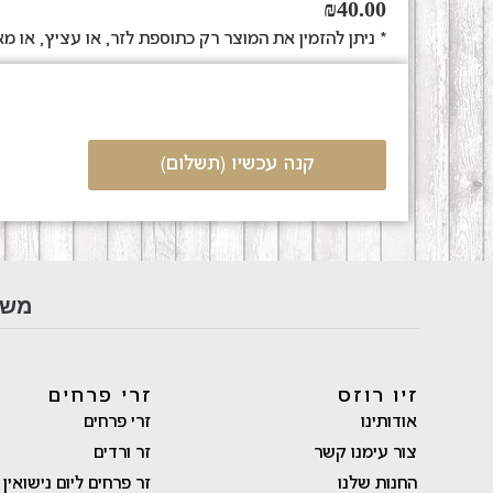
₪
40.00
* ניתן להזמין את המוצר רק כתוספת לזר, או עציץ, או מא
בחר/י אפשרות
קנה עכשיו (תשלום)
משל
זיו רוזס
זרי פרחים
אודותינו
זרי פרחים
צור עימנו קשר
זר ורדים
החנות שלנו
זר פרחים ליום נישואין