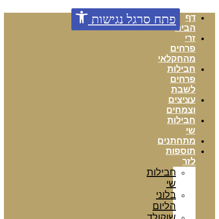
דלג
פתח סרגל נגישות
דף
לתוכן
הבית
זרי
פרחים
מהחקלאי
חבילות
פרחים
לשבת
עציצים
וצמחים
חבילות
שי
מתחתנים
תוספות
לזר
חבילות
שי
בלוני
הליום
שוקולד