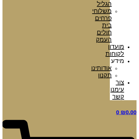
הגליל
משלוחי
פרחים
בית
חולים
העמק
מועדון
לקוחות
מידע
אודותינו
תקנון
צור
עימנו
קשר
0
₪
0.00