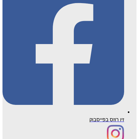
זיו רוזס בפייסבוק