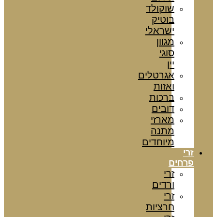
שוקולד
בוטיק
ישראלי
מגוון
סוגי
יין
אגרטלים
ואזות
ברכות
דובים
מארזי
מתנה
מיוחדים
זרי
פרחים
זרי
ורדים
זרי
חרציות