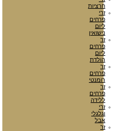
חרציות
זרי
פרחים
ליום
נישואין
זר
פרחים
ליום
הולדת
זר
פרחים
רומנטי
זר
פרחים
ללידה
זרי
וגלגלי
אבל
זר