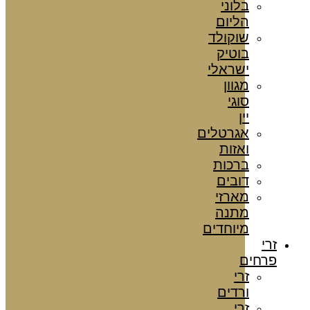
בלוני
הליום
שוקולד
בוטיק
ישראלי
מגוון
סוגי
יין
אגרטלים
ואזות
ברכות
דובים
מארזי
מתנה
מיוחדים
זרי
פרחים
זרי
ורדים
זרי