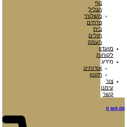
נוף
הגליל
משלוחי
פרחים
בית
חולים
העמק
מועדון
לקוחות
מידע
אודותינו
תקנון
צור
עימנו
קשר
0
₪
0.00