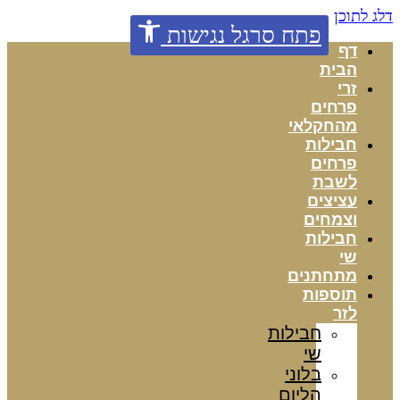
דלג לתוכן
פתח סרגל נגישות
דף
הבית
זרי
פרחים
מהחקלאי
חבילות
פרחים
לשבת
עציצים
וצמחים
חבילות
שי
מתחתנים
תוספות
לזר
חבילות
שי
בלוני
הליום