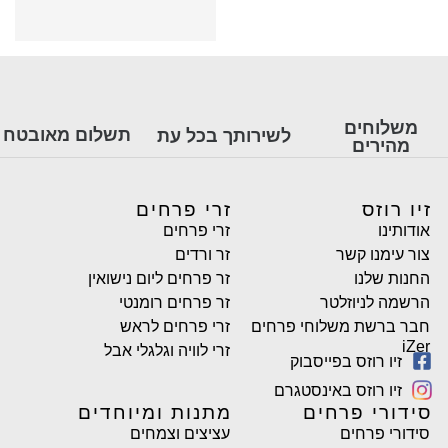
משלוחים
תשלום מאובטח
לשירותך בכל עת
מהירים
זיו רוזס
זרי פרחים
אודותינו
זרי פרחים
צור עימנו קשר
זר ורדים
החנות שלנו
זר פרחים ליום נישואין
הרשמה לניוזלטר
זר פרחים רומנטי
חבר ברשת משלוחי פרחים
זרי פרחים לראש
iZer
זרי לוויה וגלגלי אבל
זיו רוזס בפייסבוק
זיו רוזס באינסטגרם
סידורי פרחים
מתנות ומיוחדים
סידורי פרחים
עציצים וצמחים