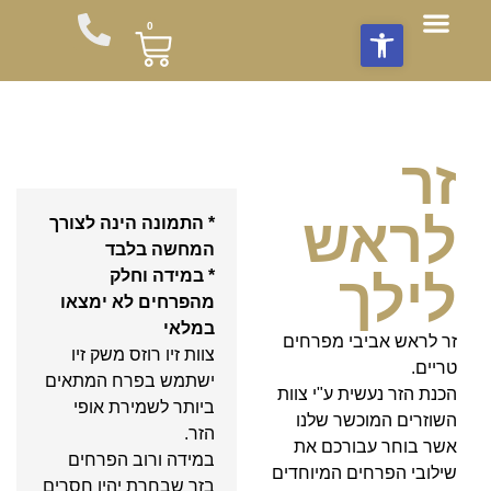
פתח סרגל נגישות
0
חבילות שי
תוספות לזר
צור עימנו קשר
חבילות פרחים לשבת
סידורי פרחים
משלוחי פרחים
מועדון לקוחות
עציצים וצמחים
זרי פרחים מהחקלאי
זר
לראש
* התמונה הינה לצורך
המחשה בלבד
לילך
* במידה וחלק
מהפרחים לא ימצאו
במלאי
זר לראש אביבי מפרחים
צוות זיו רוזס משק זיו
טריים.
ישתמש בפרח המתאים
הכנת הזר נעשית ע"י צוות
ביותר לשמירת אופי
השוזרים המוכשר שלנו
הזר.
אשר בוחר עבורכם את
במידה ורוב הפרחים
שילובי הפרחים המיוחדים
בזר שבחרת יהיו חסרים