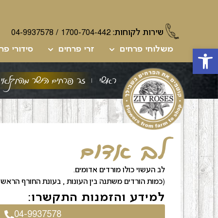
שירות לקוחות:
1700-704-442
/
04-9937578
פתח סרגל נגישות
משלוחי פרחים
זרי פרחים
סידורי פר
ראשי
זר פרחים הישר מהחקלאי
לב אדום
לב העשוי כולו מורדים אדומים.
(כמות הורדים משתנה בין העונות , בעונת החורף הראש גדול כמעט פ
למידע והזמנות התקשרו:
04-9937578