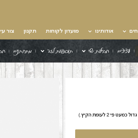
חים
אודותינו
מועדון לקוחות
תקנון
צור עי
עציצים
חבילות שי
תוספות לזר
מתחתנים
חב
י 2 לעומת הקיץ.)