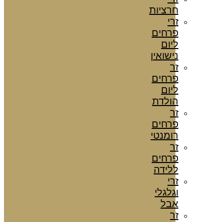
חרציות
זרי
פרחים
ליום
נישואין
זר
פרחים
ליום
הולדת
זר
פרחים
רומנטי
זר
פרחים
ללידה
זרי
וגלגלי
אבל
זר