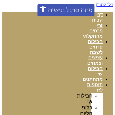
דלג לתוכן
פתח סרגל נגישות
דף
הבית
זרי
פרחים
מהחקלאי
חבילות
פרחים
לשבת
עציצים
וצמחים
חבילות
שי
מתחתנים
תוספות
לזר
חבילות
שי
בלוני
הליום