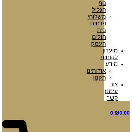
נוף
הגליל
משלוחי
פרחים
בית
חולים
העמק
מועדון
לקוחות
מידע
אודותינו
תקנון
צור
עימנו
קשר
0
₪
0.00