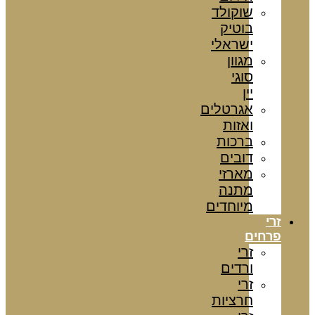
שוקולד
בוטיק
ישראלי
מגוון
סוגי
יין
אגרטלים
ואזות
ברכות
דובים
מארזי
מתנה
מיוחדים
זרי
פרחים
זרי
ורדים
זרי
חרציות