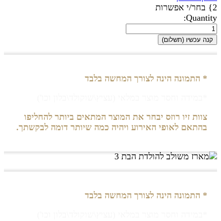
2} בחר/י אפשרות
Quantity:
קנה עכשיו (תשלום)
* התמונה הינה לצורך המחשה בלבד
*במידה וחסר מוצר במלאי (עציץ\שוקולד\בלון וכו')
צוות זיו רוזס יבחר את המוצר המתאים ביותר להחליפו
בהתאם לאופי האירוע ויהיה כמה שיותר דומה לבקשתך.
* התמונה הינה לצורך המחשה בלבד
*במידה וחסר מוצר במלאי (עציץ\שוקולד\בלון וכו')