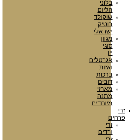
בלוני
הליום
שוקולד
בוטיק
ישראלי
מגוון
סוגי
יין
אגרטלים
ואזות
ברכות
דובים
מארזי
מתנה
מיוחדים
זרי
פרחים
זרי
ורדים
זרי