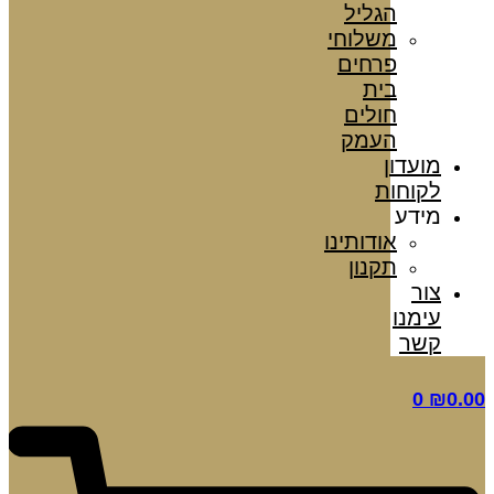
הגליל
משלוחי
פרחים
בית
חולים
העמק
מועדון
לקוחות
מידע
אודותינו
תקנון
צור
עימנו
קשר
0
₪
0.00