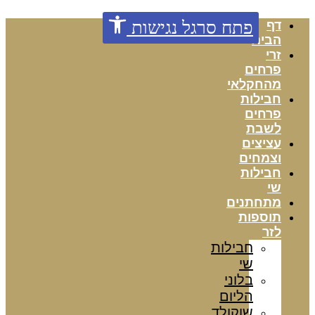
דלג
פתח סרגל נגישות
דף
לתוכן
הבית
זרי
פרחים
מהחקלאי
חבילות
פרחים
לשבת
עציצים
וצמחים
חבילות
שי
מתחתנים
תוספות
לזר
חבילות
שי
בלוני
הליום
שוקולד