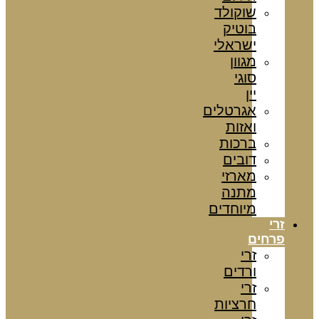
שוקולד
בוטיק
ישראלי
מגוון
סוגי
יין
אגרטלים
ואזות
ברכות
דובים
מארזי
מתנה
מיוחדים
זרי
פרחים
זרי
ורדים
זרי
חרציות