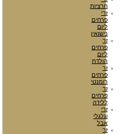
חרציות
זרי
פרחים
ליום
נישואין
זר
פרחים
ליום
הולדת
זר
פרחים
רומנטי
זר
פרחים
ללידה
זרי
וגלגלי
אבל
זר