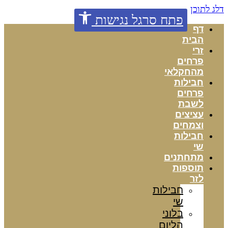
דלג לתוכן
פתח סרגל נגישות
דף
הבית
זרי
פרחים
מהחקלאי
חבילות
פרחים
לשבת
עציצים
וצמחים
חבילות
שי
מתחתנים
תוספות
לזר
חבילות
שי
בלוני
הליום