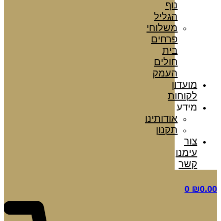
נוף
הגליל
משלוחי
פרחים
בית
חולים
העמק
מועדון
לקוחות
מידע
אודותינו
תקנון
צור
עימנו
קשר
0
₪
0.00