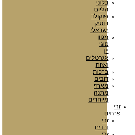
בלוני
הליום
שוקולד
בוטיק
ישראלי
מגוון
סוגי
יין
אגרטלים
ואזות
ברכות
דובים
מארזי
מתנה
מיוחדים
זרי
פרחים
זרי
ורדים
זרי