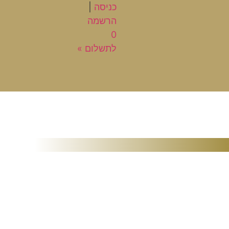
כניסה
|
הרשמה
0
לתשלום »